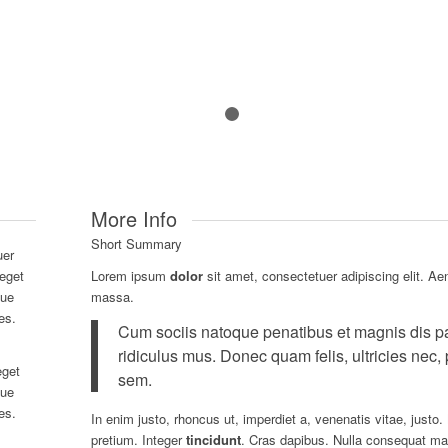
1
2
More Info
Short Summary
uer
 eget
Lorem ipsum
dolor
sit amet, consectetuer adipiscing elit. A
que
massa.
es.
Cum sociis natoque penatibus et magnis dis pa
ridiculus mus. Donec quam felis, ultricies nec,
get
sem.
que
es.
In enim justo, rhoncus ut, imperdiet a, venenatis vitae, justo.
pretium. Integer
tincidunt
. Cras dapibus. Nulla consequat ma