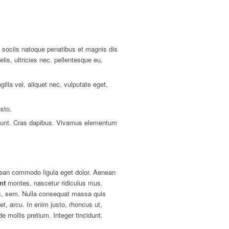
ociis natoque penatibus et magnis dis
is, ultricies nec, pellentesque eu,
lla vel, aliquet nec, vulputate eget,
usto.
cidunt. Cras dapibus. Vivamus elementum
nean commodo ligula eget dolor. Aenean
nt
montes, nascetur ridiculus mus.
uis, sem. Nulla consequat massa quis
et, arcu. In enim justo, rhoncus ut,
e mollis pretium. Integer tincidunt.