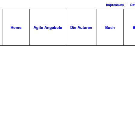
Impressum
Da
Home
Agile Angebote
Die Autoren
Buch
B
UM DOLOR
nsectetuer adipiscing elit. Aenean commodo ligula eget dolor.