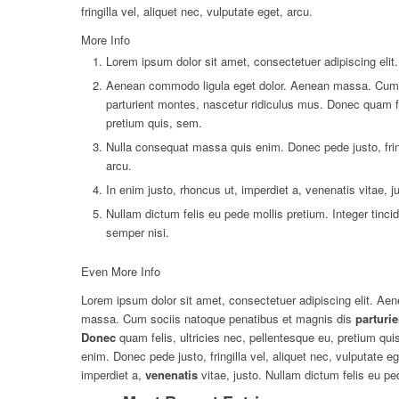
fringilla vel, aliquet nec, vulputate eget, arcu.
More Info
Lorem ipsum dolor sit amet, consectetuer adipiscing elit.
Aenean commodo ligula eget dolor. Aenean massa. Cum s
parturient montes, nascetur ridiculus mus. Donec quam fel
pretium quis, sem.
Nulla consequat massa quis enim. Donec pede justo, fringi
arcu.
In enim justo, rhoncus ut, imperdiet a, venenatis vitae, j
Nullam dictum felis eu pede mollis pretium. Integer tin
semper nisi.
Even More Info
Lorem ipsum dolor sit amet, consectetuer adipiscing elit. Ae
massa. Cum sociis natoque penatibus et magnis dis
parturie
Donec
quam felis, ultricies nec, pellentesque eu, pretium q
enim. Donec pede justo, fringilla vel, aliquet nec, vulputate eg
imperdiet a,
venenatis
vitae, justo. Nullam dictum felis eu ped