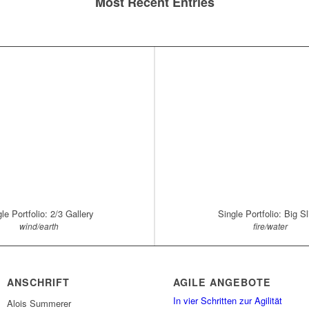
Most Recent Entries
le Portfolio: 2/3 Gallery
Single Portfolio: Big Sl
wind/earth
fire/water
ANSCHRIFT
AGILE ANGEBOTE
In vier Schritten zur Agilität
Alois Summerer